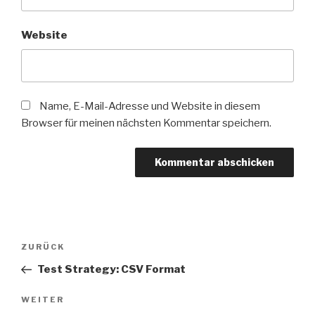
Website
Name, E-Mail-Adresse und Website in diesem
Browser für meinen nächsten Kommentar speichern.
Beitragsnavigation
Vorheriger
ZURÜCK
Beitrag
Test Strategy: CSV Format
Nächster
WEITER