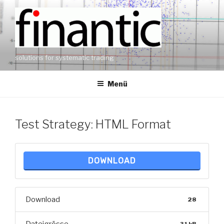
Zum
Inhalt
springen
solutions for systematic trading
Menü
Test Strategy: HTML Format
DOWNLOAD
Download
28
31 kB